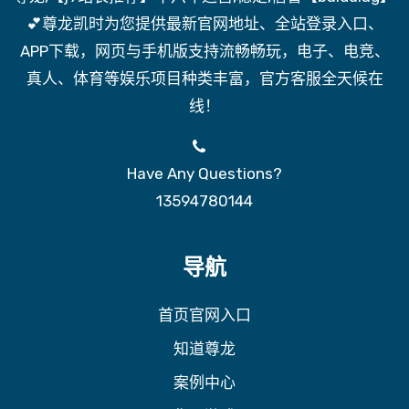
💕尊龙凯时为您提供最新官网地址、全站登录入口、
APP下载，网页与手机版支持流畅畅玩，电子、电竞、
真人、体育等娱乐项目种类丰富，官方客服全天候在
线！
Have Any Questions?
13594780144
导航
首页官网入口
知道尊龙
案例中心