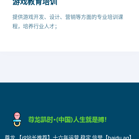
游戏教育培训
提供游戏开发、设计、营销等方面的专业培训课
程，培养行业人才；
尊龙,【j9站长推荐】十六年运营,稳定,信誉【baidu.ag】