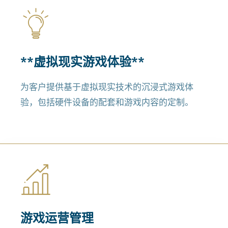
**虚拟现实游戏体验**
为客户提供基于虚拟现实技术的沉浸式游戏体
验，包括硬件设备的配套和游戏内容的定制。
游戏运营管理